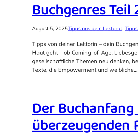
Buchgenres Teil 
August 5, 2025
Tipps aus dem Lektorat
, 
Tipps
Tipps von deiner Lektorin – dein Buchg
Haut geht – ob Coming-of-Age, Liebesges
gesellschaftliche Themen neu denken, beg
Texte, die Empowerment und weibliche…
Der Buchanfang –
überzeugenden 